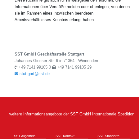
Diese Richtlinie gilt auch für hinweisgebende Personen, die
Informationen über Verstöße melden oder offenlegen, von denen
sie im Rahmen eines inzwischen beendeten
Arbeitsverhältnisses Kenntnis erlangt haben.
SST GmbH Geschäftsstelle Stuttgart
Johannes-Giesser-Str. 6 in 71364 - Winnenden
+49 7141 99105 0
+49 7141 99105 29
stuttgart@sst.de
weitere Informationsangebote der SST GmbH Internationale Spedition
SST Allgemein
SST Kontakt
SST Standorte